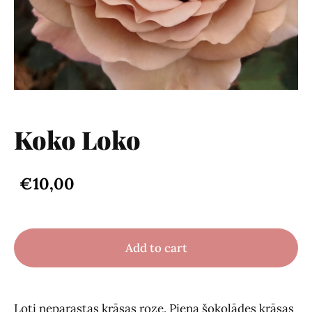
Koko Loko
€10,00
Add to cart
Ļoti neparastas krāsas roze. Piena šokolādes krāsas