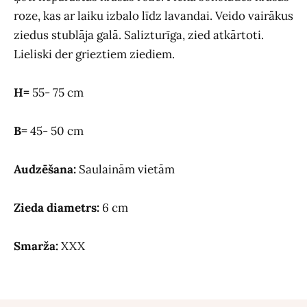
roze, kas ar laiku izbalo līdz lavandai. Veido vairākus
ziedus stublāja galā. Salizturīga, zied atkārtoti.
Lieliski der grieztiem ziediem.
H=
55- 75 cm
B=
45- 50 cm
Audzēšana:
Saulainām vietām
Zieda diametrs:
6 cm
Smarža:
XXX